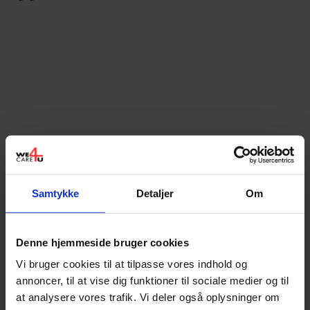
Fokus på dine ben med
venepumpemassage
Samtykke
Detaljer
Om
Vigtigheden af læg massage og dermed
venepumpemassage med denne iCare 700 skal
virkelig opleves.
Denne hjemmeside bruger cookies
Vi bruger cookies til at tilpasse vores indhold og
Dette er med til at blodets cirkulation bliver
annoncer, til at vise dig funktioner til sociale medier og til
at analysere vores trafik. Vi deler også oplysninger om
forbedret da blodet i årene bliver stimuleret. Det er