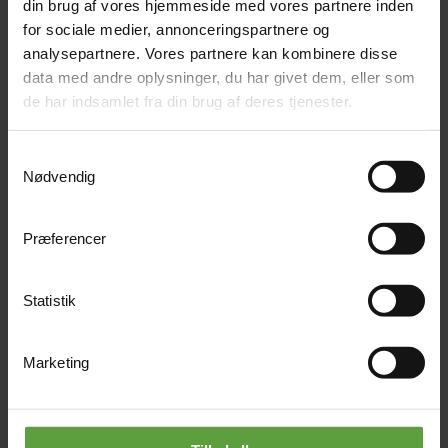
din brug af vores hjemmeside med vores partnere inden
især med til at forbygge rigtig mange lidelser og
for sociale medier, annonceringspartnere og
desuden giver det også en form af psykologisk og
analysepartnere. Vores partnere kan kombinere disse
fysisk velvære.
data med andre oplysninger, du har givet dem, eller som
de har indsamlet fra din brug af deres tjenester.
Benstøtten kan justeres op og ned afhængig af hvor
Samtykkevalg
høj eller lav man er, så man hele tiden får den
Nødvendig
optimale venepumpemassage omkring benene.
Præferencer
Statistik
Marketing
Vi garanterer, at din kommende
massagestol ikke vil koste dig