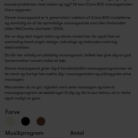
basale problemer med nakke og ryg? Så kan iCare 800 massagestolen
klare opgaven.
Denne massagestol er 4. generation i rækken af iCare 800 modellerne
og samtidig en af de oprindelige massagestole som blev forhandlet
siden WeCare4u startede i 2006.
Der er dog sket noget siden og denne model har da også fået en
overhaling hvad angår design, teknologi og indmaden omkring
elektronikken.
Du får her virkelig en pålidelig massagestol, hvilket bør give dig en god
fornemmelse i maven inden et køb.
Denne massagestol giver dig 6 forudindstillet massageprogrammer så
du nemt og hurtigt kan sætte dig i massagestolen og påbegynde selve
massagen.
Men ønsker du at gå i dybden med selve massagen og lave et
massageprogram skræddersyet til dig og din krops behov, så er dette
også muligt at gøre.
Farve
Musikprogram
Antal