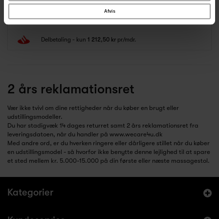
DEMO massagestolOplev en fantastisk...
Afvis
64 500,00 kr
inkl. moms
Delbetaling - kun
1 212,50 kr
pr/mdr.
2 års reklamationsret
Vær ikke tvivl om dine rettigheder når du køber en brugt eller
udstillingsmodeller.
Du har stadigvæk 14 dages returret samt 2 års reklamationsret fra
leveringsdatoen, når du handler på www.wecare4u.dk
Med andre ord, er du hverken ringere eller dårligere stillet når du køber
en udstillingsmodel - så hvorfor ikke benytte denne lejlighed til at spare
et sted mellem kr. 5.000-15.000 på din første eller næste massagestol.
Kategorier