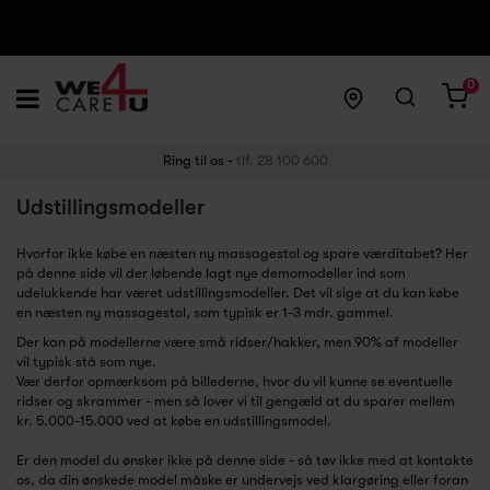
0
Ring til os -
tlf. 28 100 600
Udstillingsmodeller
Hvorfor ikke købe en næsten ny massagestol og spare værditabet? Her
på denne side vil der løbende lagt nye demomodeller ind som
udelukkende har været udstillingsmodeller. Det vil sige at du kan købe
en næsten ny massagestol, som typisk er 1-3 mdr. gammel.
Der kan på modellerne være små ridser/hakker, men 90% af modeller
vil typisk stå som nye.
Vær derfor opmærksom på billederne, hvor du vil kunne se eventuelle
ridser og skrammer - men så lover vi til gengæld at du sparer mellem
kr. 5.000-15.000 ved at købe en udstillingsmodel.
Er den model du ønsker ikke på denne side - så tøv ikke med at kontakte
os, da din ønskede model måske er undervejs ved klargøring eller foran