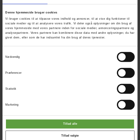
Delbetaling - kun
146,57 kr
pr/mdr.
Denne hjemmeside bruger cookies
Vi bruger cookies til at tilpasse vores indhold og annoncer, til at vise dig funktioner til
sociale medier og til at analysere vores trafik. Vi deler også oplysninger om din brug af
vores hjemmeside med vores partnere inden for sociale medier, annonceringspartnere og
analysepartnere. Vores partnere kan kombinere disse data med andre oplysninger, du har
givet dem, eller som de har indsamlet fra din brug af deres tjenester.
Samtykkevalg
Nødvendig
Præferencer
Statistik
Marketing
Tillad alle
DEMO - iCare Stellaline 3D massagestol
Tillad valgte
1
på lager