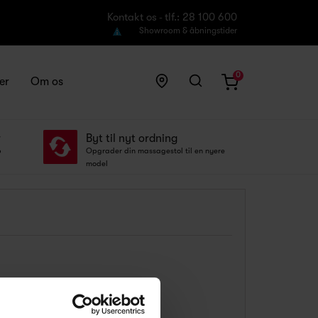
Kontakt os
tlf.: 28 100 600
-
Showroom & åbningstider
0
er
Om os
r
Byt til nyt ordning
p
Opgrader din massagestol til en nyere
model