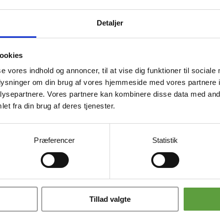
Detaljer
ookies
se vores indhold og annoncer, til at vise dig funktioner til sociale
oplysninger om din brug af vores hjemmeside med vores partnere i
ysepartnere. Vores partnere kan kombinere disse data med andr
et fra din brug af deres tjenester.
Præferencer
Statistik
ce
Om os
Kontor & 
Showroom med massagestole
WeCare4u Da
Prøv en stol derhjemme
Kærup Parkvej
Ringsted
Tillad valgte
Prøv en stol på arbejdet
mail@wecare