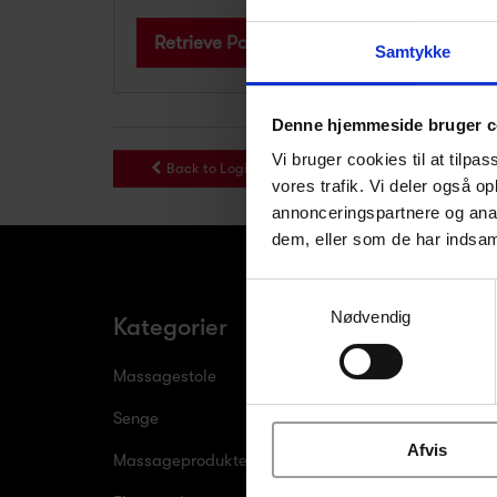
Retrieve Password
Samtykke
Denne hjemmeside bruger c
Vi bruger cookies til at tilpas
Back to Login
vores trafik. Vi deler også 
annonceringspartnere og anal
dem, eller som de har indsaml
Samtykkevalg
Nødvendig
Kategorier
Kundeservi
Massagestole
Service
Senge
Bestil service
Afvis
Massageprodukter
Velkomst