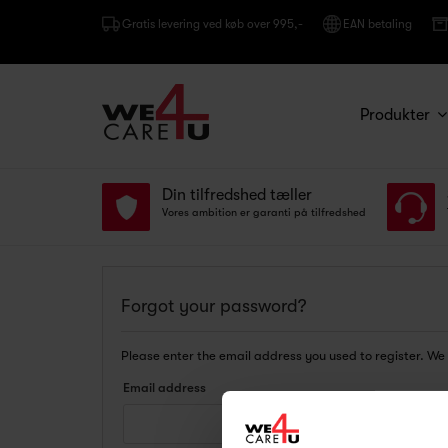
Gratis levering ved køb over 995,-
EAN betaling
Produkter
Din tilfredshed tæller
Vores ambition er garanti på tilfredshed
Forgot your password?
Please enter the email address you used to register. We
Email address