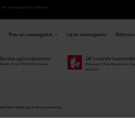
Alt i massagestole og tilbehør
Lej en massagestol
Referenc
Prøv en massagestol
Service og kundeservice
DK's største leverandø
Testet af over 100.000 danskere
Massage til hele Danmark er to
prioritet!
 will then send you a new password.