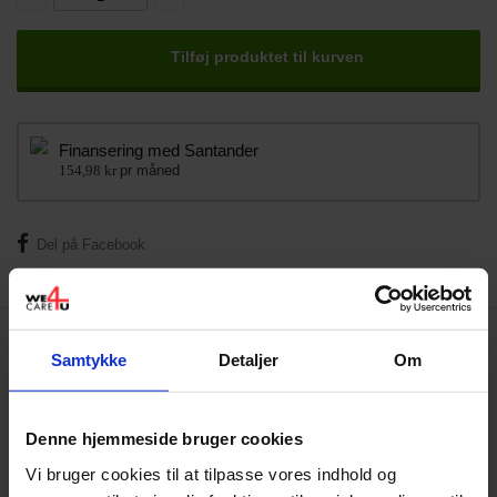
Tilføj produktet til kurven
Finansering med Santander
154,98 kr
pr måned
Del på Facebook
Løsningen til dig, der døjer med uro og problemer i
benene eller til dig, der dyrker meget sport.
Samtykke
Detaljer
Om
Fodmassagen yder venepumpemassage,
der forøger blodomløbet.
Denne hjemmeside bruger cookies
Vi bruger cookies til at tilpasse vores indhold og
Som noget helt nyt, kan du nu få massage under