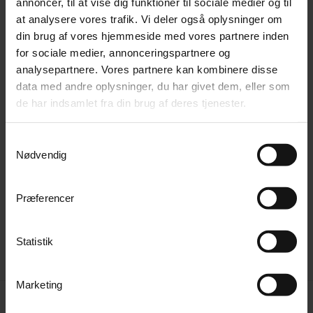
annoncer, til at vise dig funktioner til sociale medier og til
føderne, og du kan selv vælge om du vil have
at analysere vores trafik. Vi deler også oplysninger om
massage på dine læg eller dine lår.
din brug af vores hjemmeside med vores partnere inden
for sociale medier, annonceringspartnere og
analysepartnere. Vores partnere kan kombinere disse
Funktioner
data med andre oplysninger, du har givet dem, eller som
de har indsamlet fra din brug af deres tjenester.
Har 30 airbags
Samtykkevalg
3 intensitets niveauer.
Nødvendig
3 lufttryks programmer.
Præferencer
3 programmer for sål-massage
området der giver lægmassage, kan vippes
Statistik
op, så den giver massage på dine lår.
Marketing
Produkter i samme kategori