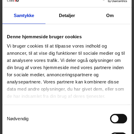
Tilføj produktet til kurven
Samtykke
Detaljer
Om
Denne hjemmeside bruger cookies
Finansering med Santander
761,50 kr
pr måned
Vi bruger cookies til at tilpasse vores indhold og
annoncer, til at vise dig funktioner til sociale medier og til
at analysere vores trafik. Vi deler også oplysninger om
Del på Facebook
din brug af vores hjemmeside med vores partnere inden
for sociale medier, annonceringspartnere og
analysepartnere. Vores partnere kan kombinere disse
Kan fåes i farverne sort, beige, cognac og navy
data med andre oplysninger, du har givet dem, eller som
grøn.
de har indsamlet fra din brug af deres tjenester.
Kan desuden købes enkeltvis:
Samtykkevalg
Nødvendig
3-personers kr. 24.995
2-personers kr. 19.995