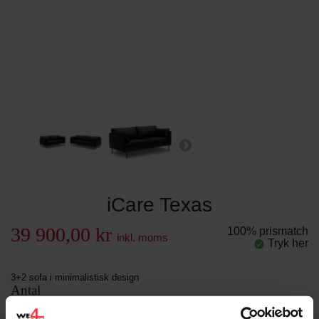
iCare Texas
39 900,00 kr
100% prismatch
inkl. moms
Tryk her
3+2 sofa i minimalistisk design
Antal
-
+