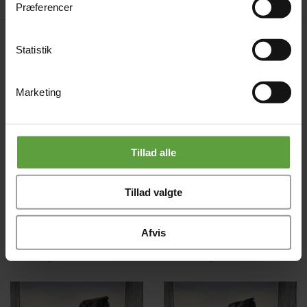
Præferencer
Produkter i samme kategori
Statistik
Marketing
Tillad alle
Tillad valgte
Afvis
iCare 80 Nakkemassage
iCare 200 massagestol
1 000,00 kr
12 995,00 kr