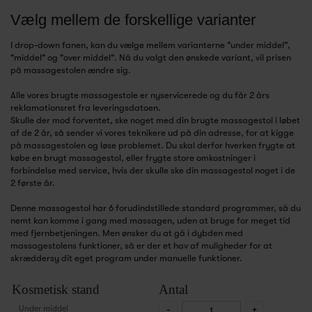
Vælg mellem de forskellige varianter
I drop-down fanen, kan du vælge mellem varianterne "under middel",
"middel" og "over middel". Nå du valgt den ønskede variant, vil prisen
på massagestolen ændre sig.
Alle vores brugte massagestole er nyservicerede og du får 2 års
reklamationsret fra leveringsdatoen.
Skulle der mod forventet, ske noget med din brugte massagestol i løbet
af de 2 år, så sender vi vores teknikere ud på din adresse, for at kigge
på massagestolen og løse problemet. Du skal derfor hverken frygte at
købe en brugt massagestol, eller frygte store omkostninger i
forbindelse med service, hvis der skulle ske din massagestol noget i de
2 første år.
Denne massagestol har 6 forudindstillede standard programmer, så du
nemt kan komme i gang med massagen, uden at bruge for meget tid
med fjernbetjeningen. Men ønsker du at gå i dybden med
massagestolens funktioner, så er der et hav af muligheder for at
skræddersy dit eget program under manuelle funktioner.
Kosmetisk stand
Antal
Under middel
-
+