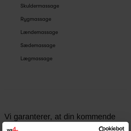
Skuldermassage
Rygmassage
Lændemassage
Sædemassage
Lægmassage
Vi garanterer, at din kommende
massagestol ikke vil koste dig