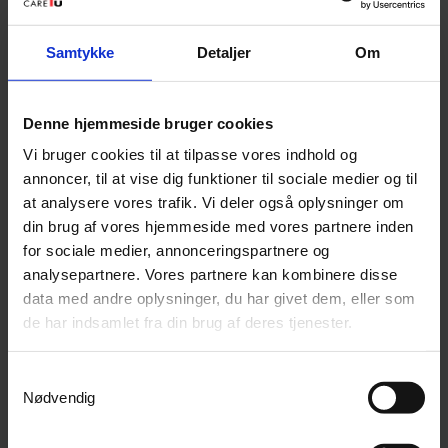
yderligere
Samtykke
Detaljer
Om
Handler du en massagestol fra os, garanterer vi at
den er godt kørerende som minimum i de første 2 år
uden yderligere omkostninger for dig.
Denne hjemmeside bruger cookies
Vi bruger cookies til at tilpasse vores indhold og
Skulle der opstå problemer med massagestolen,
annoncer, til at vise dig funktioner til sociale medier og til
sørger vores landsdækkende serviceafdeling for at
at analysere vores trafik. Vi deler også oplysninger om
din brug af vores hjemmeside med vores partnere inden
give dig et visit og løse problemet. Du skal hverken
for sociale medier, annonceringspartnere og
tænke på reparation- eller transportudgifter, vi
analysepartnere. Vores partnere kan kombinere disse
sørger for at komme hjem til dig og løse problemet
data med andre oplysninger, du har givet dem, eller som
på din adresse.
de har indsamlet fra din brug af deres tjenester.
Dette gælder uanset om du har købt en ny, brugt
Samtykkevalg
Nødvendig
eller udstillingsmodel. Du har 2 års reklamationsret
på din massagestol uanset hvad.