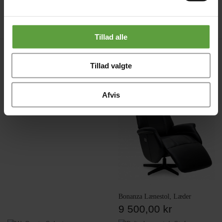
Sædehøjde: 46 cm.
Dimensioner: (cm)
85x158x85
Tillad alle
Produkter i samme kategori
Tillad valgte
Afvis
iCare 9000 sofa
49 995,00 kr
Bonanza Lænestol, Læder
9 500,00 kr