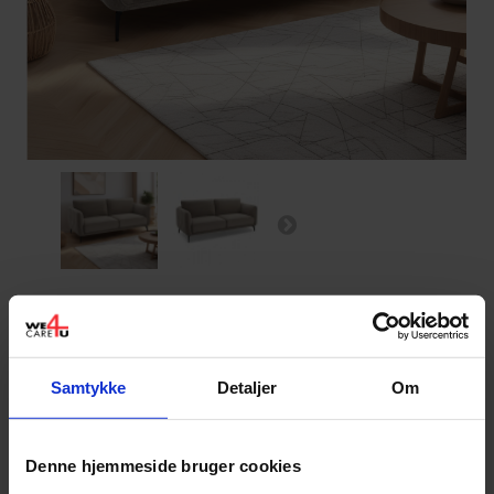
Selena 2-Personers Sofa
7 000,00 kr
100% prismatch
inkl. moms
Tryk her
Samtykke
Detaljer
Om
Kompakt 2 personers sofa i OEKO-
Denne hjemmeside bruger cookies
TEX®-certificeret stof.