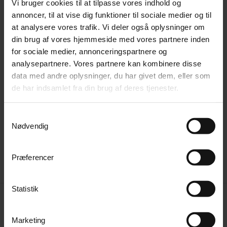
Vi bruger cookies til at tilpasse vores indhold og
annoncer, til at vise dig funktioner til sociale medier og til
Farve
Antal
at analysere vores trafik. Vi deler også oplysninger om
-
+
din brug af vores hjemmeside med vores partnere inden
for sociale medier, annonceringspartnere og
analysepartnere. Vores partnere kan kombinere disse
Tilføj produktet til kurven
data med andre oplysninger, du har givet dem, eller som
de har indsamlet fra din brug af deres tjenester.
Finansering med Santander
Samtykkevalg
163,32 kr
pr måned
Nødvendig
Del på Facebook
Præferencer
Fremstillet af 94% polyester og 6% nylon.
Statistik
Sædet har skum- og pocketfjederfyld med en skumdensitet på 30
kg/m³, og ryglænet er fyldt med PP-fibre.
Støttet af en træ-metalramme og sorte metalben.
Marketing
Sædebredde: 127 cm.