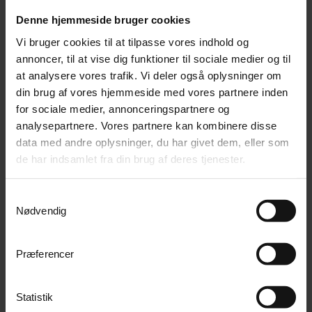
761,50 kr
pr måned
Denne hjemmeside bruger cookies
Vi bruger cookies til at tilpasse vores indhold og
Del på Facebook
annoncer, til at vise dig funktioner til sociale medier og til
at analysere vores trafik. Vi deler også oplysninger om
din brug af vores hjemmeside med vores partnere inden
Teknisk info
for sociale medier, annonceringspartnere og
analysepartnere. Vores partnere kan kombinere disse
Størrelse
B: 175 cm L: 210 cm H: 232
data med andre oplysninger, du har givet dem, eller som
de har indsamlet fra din brug af deres tjenester.
Farve(r)
Sort/Grå/Rød
Samtykkevalg
Nødvendig
Produkter i samme kategori
Præferencer
Statistik