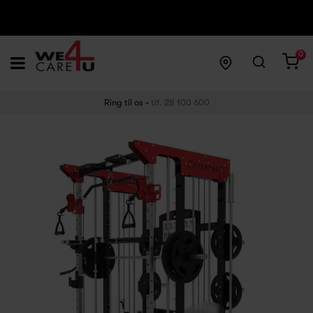
0
Ring til os -
tlf. 28 100 600