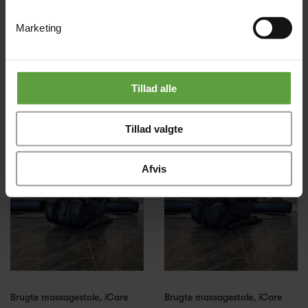
Marketing
Tillad alle
iCare 80 Nakkemassage
iCare 200 massagestol
1 000,00 kr
12 995,00 kr
Tillad valgte
Afvis
Brugte massagestole, iCare
Brugte massagestole, iCare