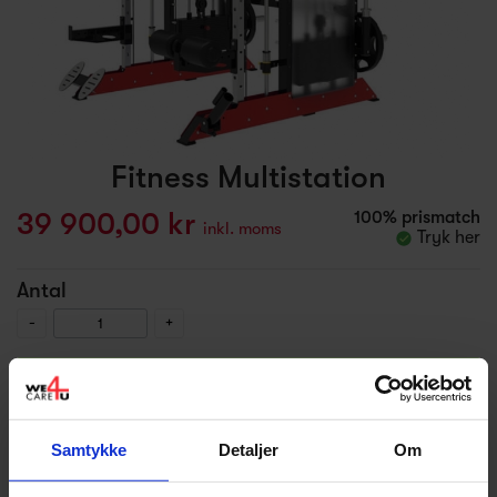
Fitness Multistation
39 900,00 kr
100% prismatch
inkl. moms
Tryk her
Antal
-
+
Tilføj produktet til kurven
Samtykke
Detaljer
Om
Finansering med Santander