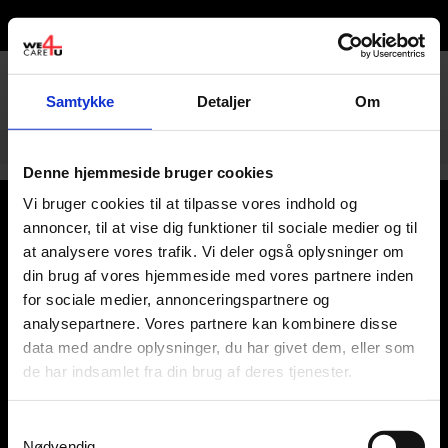
0
Samtykke
Detaljer
Om
Ring til os -
tlf. 28 100 600
Denne hjemmeside bruger cookies
Vi bruger cookies til at tilpasse vores indhold og
Kategorier
annoncer, til at vise dig funktioner til sociale medier og til
at analysere vores trafik. Vi deler også oplysninger om
Kundeservice
din brug af vores hjemmeside med vores partnere inden
for sociale medier, annonceringspartnere og
Om os
analysepartnere. Vores partnere kan kombinere disse
data med andre oplysninger, du har givet dem, eller som
de har indsamlet fra din brug af deres tjenester.
Kontor & Butik
Samtykkevalg
Nødvendig