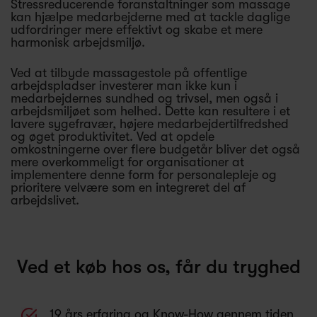
Stressreducerende foranstaltninger som massage
kan hjælpe medarbejderne med at tackle daglige
udfordringer mere effektivt og skabe et mere
harmonisk arbejdsmiljø.
Ved at tilbyde massagestole på offentlige
arbejdspladser investerer man ikke kun i
medarbejdernes sundhed og trivsel, men også i
arbejdsmiljøet som helhed. Dette kan resultere i et
lavere sygefravær, højere medarbejdertilfredshed
og øget produktivitet. Ved at opdele
omkostningerne over flere budgetår bliver det også
mere overkommeligt for organisationer at
implementere denne form for personalepleje og
prioritere velvære som en integreret del af
arbejdslivet.
Ved et køb hos os, får du tryghed
19 års erfaring og Know-How gennem tiden