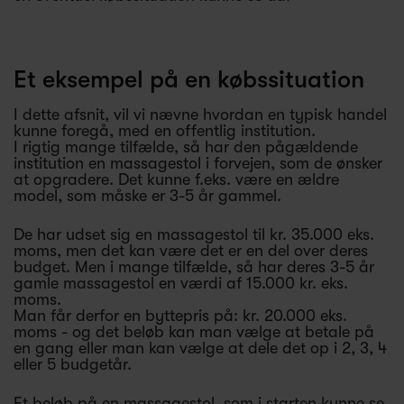
Et eksempel på en købssituation
I dette afsnit, vil vi nævne hvordan en typisk handel
kunne foregå, med en offentlig institution.
I rigtig mange tilfælde, så har den pågældende
institution en massagestol i forvejen, som de ønsker
at opgradere. Det kunne f.eks. være en ældre
model, som måske er 3-5 år gammel.
De har udset sig en massagestol til kr. 35.000 eks.
moms, men det kan være det er en del over deres
budget. Men i mange tilfælde, så har deres 3-5 år
gamle massagestol en værdi af 15.000 kr. eks.
moms.
Man får derfor en byttepris på: kr. 20.000 eks.
moms - og det beløb kan man vælge at betale på
en gang eller man kan vælge at dele det op i 2, 3, 4
eller 5 budgetår.
Et beløb på en massagestol, som i starten kunne se