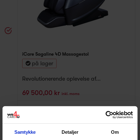
iCare Sagaline 4D Massagestol
på lager
Revolutionerende oplevelse af...
69 500,00 kr
inkl. moms
Delbetaling - kun
1 304,17 kr
pr/mdr.
Samtykke
Detaljer
Om