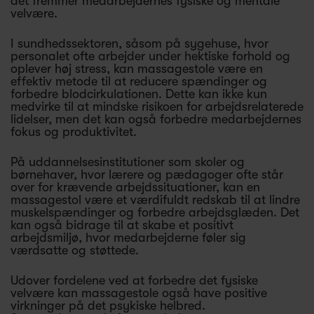
det fremmer medarbejdernes fysiske og mentale
velvære.
I sundhedssektoren, såsom på sygehuse, hvor
personalet ofte arbejder under hektiske forhold og
oplever høj stress, kan massagestole være en
effektiv metode til at reducere spændinger og
forbedre blodcirkulationen. Dette kan ikke kun
medvirke til at mindske risikoen for arbejdsrelaterede
lidelser, men det kan også forbedre medarbejdernes
fokus og produktivitet.
På uddannelsesinstitutioner som skoler og
børnehaver, hvor lærere og pædagoger ofte står
over for krævende arbejdssituationer, kan en
massagestol være et værdifuldt redskab til at lindre
muskelspændinger og forbedre arbejdsglæden. Det
kan også bidrage til at skabe et positivt
arbejdsmiljø, hvor medarbejderne føler sig
værdsatte og støttede.
Udover fordelene ved at forbedre det fysiske
velvære kan massagestole også have positive
virkninger på det psykiske helbred.