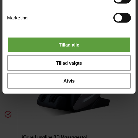
Delbetaling - kun
1 212,50 kr
pr/mdr.
Marketing
Tillad alle
Tillad valgte
Afvis
iCare Lunaline 3D Massagestol