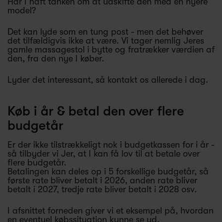
Har I haft tanken om at udskifte den med en nyere
model?
Det kan lyde som en tung post - men det behøver
det tilfældigvis ikke at være. Vi tager nemlig Jeres
gamle massagestol i bytte og fratrækker værdien af
den, fra den nye I køber.
Lyder det interessant, så kontakt os allerede i dag.
Køb i år & betal den over flere
budgetår
Er der ikke tilstrækkeligt nok i budgetkassen for i år -
så tilbyder vi Jer, at I kan få lov til at betale over
flere budgetår.
Betalingen kan deles op i 5 forskellige budgetår, så
første rate bliver betalt i 2026, anden rate bliver
betalt i 2027, tredje rate bliver betalt i 2028 osv.
I afsnittet forneden giver vi et eksempel på, hvordan
en eventuel købssituation kunne se ud.