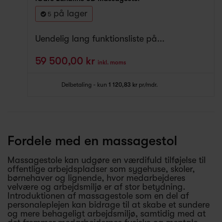
på lager
5
Uendelig lang funktionsliste på...
59 500,00 kr
inkl. moms
Delbetaling - kun
1 120,83 kr
pr/mdr.
Fordele med en massagestol
Massagestole kan udgøre en værdifuld tilføjelse til
offentlige arbejdspladser som sygehuse, skoler,
børnehaver og lignende, hvor medarbejderes
velvære og arbejdsmiljø er af stor betydning.
Introduktionen af massagestole som en del af
personaleplejen kan bidrage til at skabe et sundere
og mere behageligt arbejdsmiljø, samtidig med at