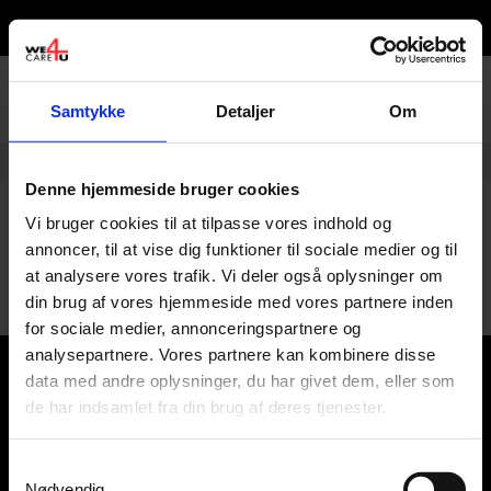
0
Samtykke
Detaljer
Om
Ring til os -
tlf. 28 100 600
Denne hjemmeside bruger cookies
Spabade
Vi bruger cookies til at tilpasse vores indhold og
annoncer, til at vise dig funktioner til sociale medier og til
Ingen varer for denne producent.
at analysere vores trafik. Vi deler også oplysninger om
din brug af vores hjemmeside med vores partnere inden
for sociale medier, annonceringspartnere og
analysepartnere. Vores partnere kan kombinere disse
Kategorier
data med andre oplysninger, du har givet dem, eller som
de har indsamlet fra din brug af deres tjenester.
Kundeservice
Samtykkevalg
Nødvendig