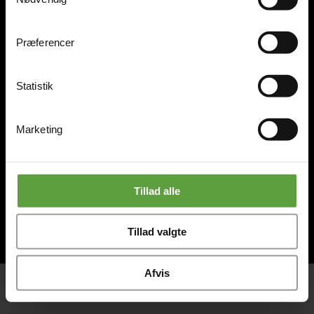
Om os
Kontor & Butik
Præferencer
Statistik
Marketing
Tillad alle
Tillad valgte
Afvis